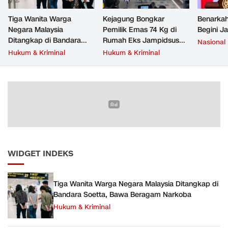
Tiga Wanita Warga
Kejagung Bongkar
Benarkah
Negara Malaysia
Pemilik Emas 74 Kg di
Begini J
Ditangkap di Bandara
Rumah Eks Jampidsus
Nasional
Soetta, Bawa Beragam
Febrie Adriansyah
Hukum & Kriminal
Hukum & Kriminal
Narkoba
WIDGET INDEKS
Tiga Wanita Warga Negara Malaysia Ditangkap di
Bandara Soetta, Bawa Beragam Narkoba
Hukum & Kriminal