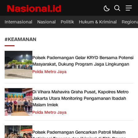
Nasional.id
Membawa Inspirasi Untuk Indonesia
Internasional
Nasional
Politik
Hukum & Kriminal
Region
#KEAMANAN
Polsek Pademangan Gelar KRYD Bersama Potensi
Masyarakat, Dukung Program Jaga Lingkungan
Polda Metro Jaya
Di Vihara Mahavira Graha Pusat, Kapolres Metro
Jakarta Utara Monitoring Pengamanan Ibadah
Malam Imlek
Polda Metro Jaya
Polsek Pademangan Gencarkan Patroli Malam