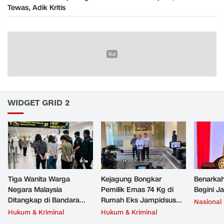
Tewas, Adik Kritis
WIDGET GRID 2
Tiga Wanita Warga
Kejagung Bongkar
Benarkah
Negara Malaysia
Pemilik Emas 74 Kg di
Begini J
Ditangkap di Bandara
Rumah Eks Jampidsus
Nasional
Soetta, Bawa Beragam
Febrie Adriansyah
Hukum & Kriminal
Hukum & Kriminal
Narkoba