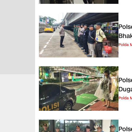
Pols
Bhak
Polda 
Pols
Duga
Polda 
Pols