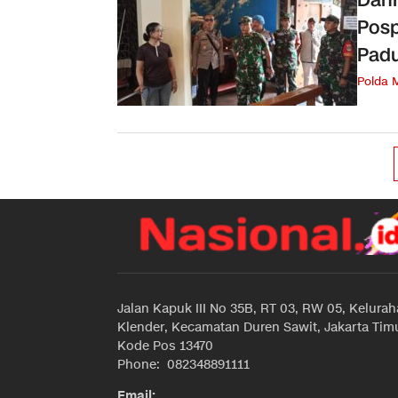
Posp
Pad
Polda 
Jalan Kapuk III No 35B, RT 03, RW 05, Kelura
Klender, Kecamatan Duren Sawit, Jakarta Timu
Kode Pos 13470
Phone: 082348891111
Email: