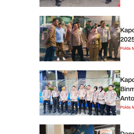
Kapo
2025
Polda 
Kapo
Binm
Anto
Polda 
Danr