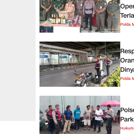
Oper
Terl
Polda 
Resp
Oran
Diny
Polda 
Pols
Park
Hukum 