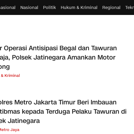
nasional
Nasional
Politik
Hukum & Kriminal
Regional
Tek
r Operasi Antisipasi Begal dan Tawuran
ja, Polsek Jatinegara Amankan Motor
ong
& Kriminal
lres Metro Jakarta Timur Beri Imbauan
ibmas kepada Terduga Pelaku Tawuran di
ek Jatinegara
Metro Jaya