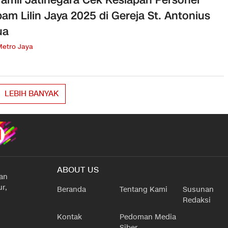
am Lilin Jaya 2025 di Gereja St. Antonius
ua
Metro Jaya
LEBIH BANYAK
ABOUT US
han
r,
Beranda
Tentang Kami
Susunan
Redaksi
Kontak
Pedoman Media
Siber