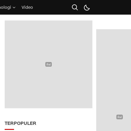
nologi
Video
TERPOPULER