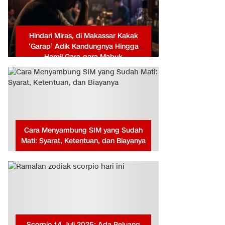
Hindari Miras, di Makassar Kakak
‘Garap’ Adik Kandungnya Hingga
Hamil Gara-gara Mabuk
Cara Menyambung SIM yang Sudah
Mati: Syarat, Ketentuan, dan Biayanya
Scorpio 14 Juli 2025: Ada Peluang