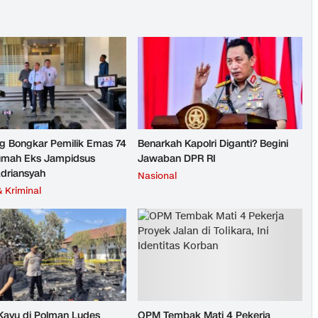
g Bongkar Pemilik Emas 74
Benarkah Kapolri Diganti? Begini
umah Eks Jampidsus
Jawaban DPR RI
Adriansyah
Nasional
 Kriminal
ayu di Polman Ludes
OPM Tembak Mati 4 Pekerja