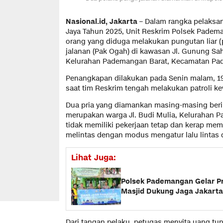
Nasional.id, Jakarta
– Dalam rangka pelaksa
Jaya Tahun 2025, Unit Reskrim Polsek Pade
orang yang diduga melakukan pungutan liar (
jalanan (Pak Ogah) di kawasan Jl. Gunung Sah
Kelurahan Pademangan Barat, Kecamatan Pad
Penangkapan dilakukan pada Senin malam, 19 
saat tim Reskrim tengah melakukan patroli ke
Dua pria yang diamankan masing-masing berini
merupakan warga Jl. Budi Mulia, Kelurahan 
tidak memiliki pekerjaan tetap dan kerap me
melintas dengan modus mengatur lalu lintas di
Lihat Juga:
Polsek Pademangan Gelar Pr
Masjid Dukung Jaga Jakarta
Dari tangan pelaku, petugas menyita uang tu