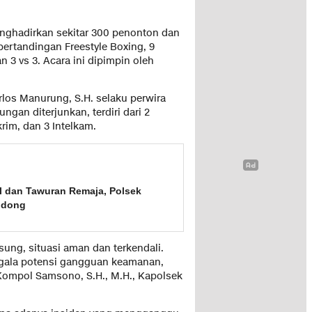
enghadirkan sekitar 300 penonton dan
pertandingan Freestyle Boxing, 9
n 3 vs 3. Acara ini dipimpin oleh
rlos Manurung, S.H. selaku perwira
ngan diterjunkan, terdiri dari 2
rim, dan 3 Intelkam.
al dan Tawuran Remaja, Polsek
odong
sung, situasi aman dan terkendali.
egala potensi gangguan keamanan,
r Kompol Samsono, S.H., M.H., Kapolsek