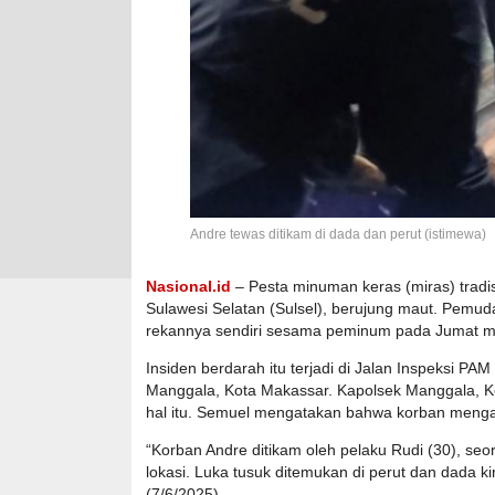
Andre tewas ditikam di dada dan perut (istimewa)
Nasional.id
– Pesta minuman keras (miras) tradisi
Sulawesi Selatan (Sulsel), berujung maut. Pemud
rekannya sendiri sesama peminum pada Jumat ma
Insiden berdarah itu terjadi di Jalan Inspeksi P
Manggala, Kota Makassar. Kapolsek Manggala, 
hal itu. Semuel mengatakan bahwa korban mengal
“Korban Andre ditikam oleh pelaku Rudi (30), seo
lokasi. Luka tusuk ditemukan di perut dan dada k
(7/6/2025).