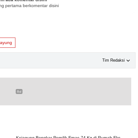
ng pertama berkomentar disini
payung
Tim Redaksi
Kejagung Bongkar Pemilik Emas 74 Kg di Rumah Eks