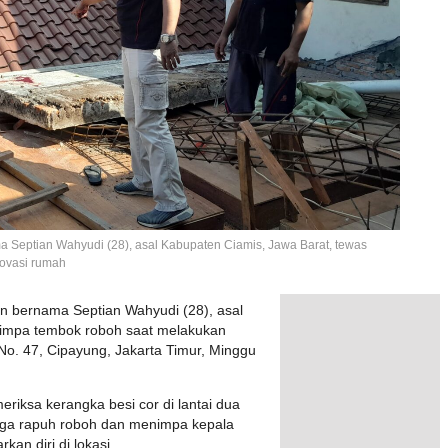
 Septian Wahyudi (28), asal Kabupaten Ciamis, Jawa Barat, tewas
novasi rumah
 bernama Septian Wahyudi (28), asal
rtimpa tembok roboh saat melakukan
No. 47, Cipayung, Jakarta Timur, Minggu
meriksa kerangka besi cor di lantai dua
uga rapuh roboh dan menimpa kepala
an diri di lokasi.