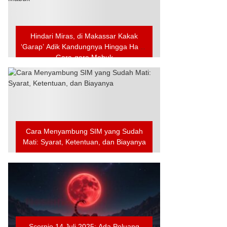
Hindari Miras, di Makassar Kakak
‘Garap’ Adik Kandungnya Hingga Hamil
Gara-gara Mabuk
Cara Menyambung SIM yang Sudah
Mati: Syarat, Ketentuan, dan Biayanya
Scorpio 14 Juli 2025: Ada Peluang