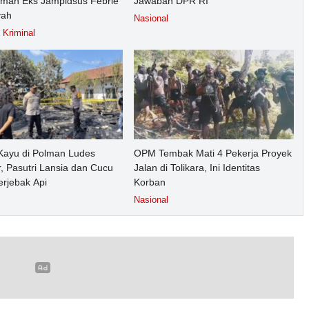
umah Eks Jampidsus Febrie
Jawaban DPR RI
yah
Nasional
Kriminal
ayu di Polman Ludes
OPM Tembak Mati 4 Pekerja Proyek
, Pasutri Lansia dan Cucu
Jalan di Tolikara, Ini Identitas
erjebak Api
Korban
Nasional