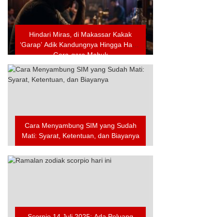
Hindari Miras, di Makassar Kakak
‘Garap’ Adik Kandungnya Hingga Hamil
Gara-gara Mabuk
Cara Menyambung SIM yang Sudah
Mati: Syarat, Ketentuan, dan Biayanya
Scorpio 14 Juli 2025: Ada Peluang