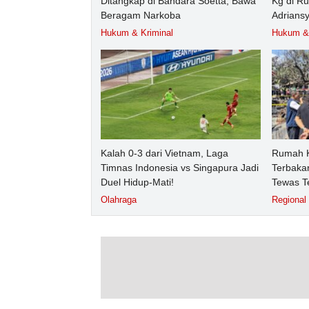
Ditangkap di Bandara Soetta, Bawa
Kg di R
Beragam Narkoba
Adrians
Hukum & Kriminal
Hukum & 
Kalah 0-3 dari Vietnam, Laga
Rumah K
Timnas Indonesia vs Singapura Jadi
Terbakar
Duel Hidup-Mati!
Tewas T
Olahraga
Regional