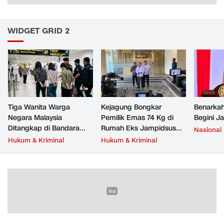
WIDGET GRID 2
Tiga Wanita Warga
Kejagung Bongkar
Benarkah
Negara Malaysia
Pemilik Emas 74 Kg di
Begini J
Ditangkap di Bandara
Rumah Eks Jampidsus
Nasional
Soetta, Bawa Beragam
Febrie Adriansyah
Hukum & Kriminal
Hukum & Kriminal
Narkoba