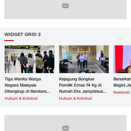
WIDGET GRID 2
Tiga Wanita Warga
Kejagung Bongkar
Benarkah
Negara Malaysia
Pemilik Emas 74 Kg di
Begini J
Ditangkap di Bandara
Rumah Eks Jampidsus
Nasional
Soetta, Bawa Beragam
Febrie Adriansyah
Hukum & Kriminal
Hukum & Kriminal
Narkoba