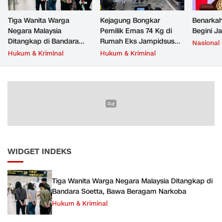
Tiga Wanita Warga
Kejagung Bongkar
Benarkah
Negara Malaysia
Pemilik Emas 74 Kg di
Begini J
Ditangkap di Bandara
Rumah Eks Jampidsus
Nasional
Soetta, Bawa Beragam
Febrie Adriansyah
Hukum & Kriminal
Hukum & Kriminal
Narkoba
WIDGET INDEKS
Tiga Wanita Warga Negara Malaysia Ditangkap di
Bandara Soetta, Bawa Beragam Narkoba
Hukum & Kriminal