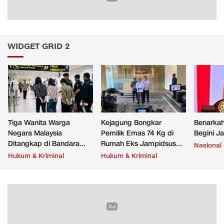
WIDGET GRID 2
Tiga Wanita Warga
Kejagung Bongkar
Benarkah
Negara Malaysia
Pemilik Emas 74 Kg di
Begini J
Ditangkap di Bandara
Rumah Eks Jampidsus
Nasional
Soetta, Bawa Beragam
Febrie Adriansyah
Hukum & Kriminal
Hukum & Kriminal
Narkoba