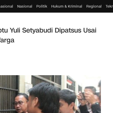
nasional
Nasional
Politik
Hukum & Kriminal
Regional
Tek
tu Yuli Setyabudi Dipatsus Usai
Warga