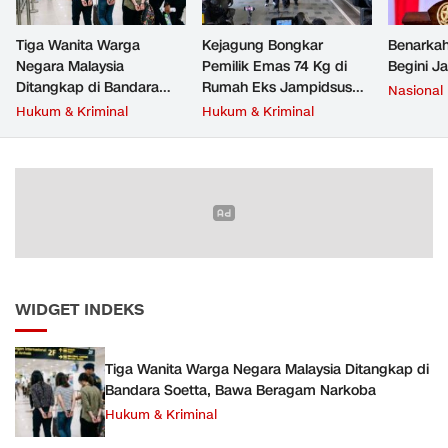
Tiga Wanita Warga
Kejagung Bongkar
Benarkah
Negara Malaysia
Pemilik Emas 74 Kg di
Begini J
Ditangkap di Bandara
Rumah Eks Jampidsus
Nasional
Soetta, Bawa Beragam
Febrie Adriansyah
Hukum & Kriminal
Hukum & Kriminal
Narkoba
WIDGET INDEKS
Tiga Wanita Warga Negara Malaysia Ditangkap di
Bandara Soetta, Bawa Beragam Narkoba
Hukum & Kriminal