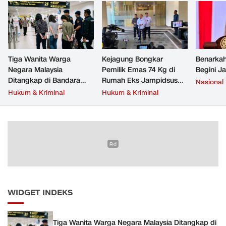
Tiga Wanita Warga
Kejagung Bongkar
Benarkah
Negara Malaysia
Pemilik Emas 74 Kg di
Begini J
Ditangkap di Bandara
Rumah Eks Jampidsus
Nasional
Soetta, Bawa Beragam
Febrie Adriansyah
Hukum & Kriminal
Hukum & Kriminal
Narkoba
WIDGET INDEKS
Tiga Wanita Warga Negara Malaysia Ditangkap di