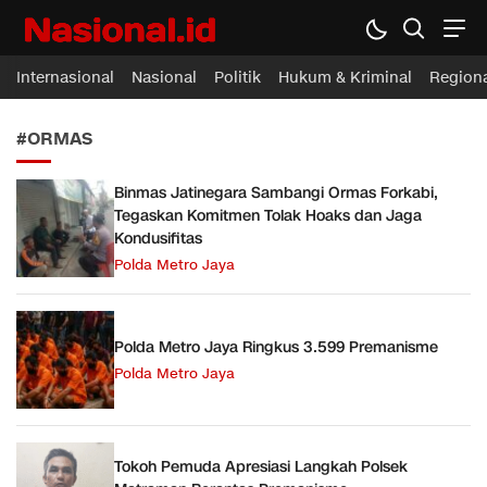
Nasional.id
Membawa Inspirasi Untuk Indonesia
Internasional
Nasional
Politik
Hukum & Kriminal
Region
#ORMAS
Binmas Jatinegara Sambangi Ormas Forkabi,
Tegaskan Komitmen Tolak Hoaks dan Jaga
Kondusifitas
Polda Metro Jaya
Polda Metro Jaya Ringkus 3.599 Premanisme
Polda Metro Jaya
Tokoh Pemuda Apresiasi Langkah Polsek