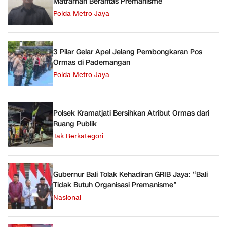
Matraman Berantas Premanisme
Polda Metro Jaya
3 Pilar Gelar Apel Jelang Pembongkaran Pos
Ormas di Pademangan
Polda Metro Jaya
Polsek Kramatjati Bersihkan Atribut Ormas dari
Ruang Publik
Tak Berkategori
Gubernur Bali Tolak Kehadiran GRIB Jaya: “Bali
Tidak Butuh Organisasi Premanisme”
Nasional