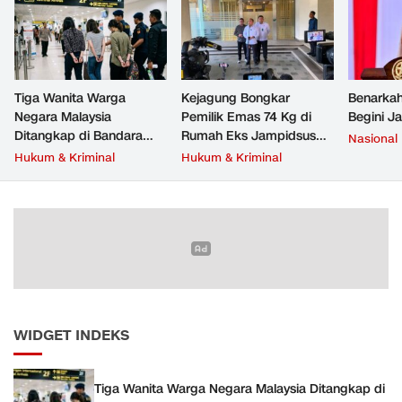
Tiga Wanita Warga
Kejagung Bongkar
Benarkah
Negara Malaysia
Pemilik Emas 74 Kg di
Begini J
Ditangkap di Bandara
Rumah Eks Jampidsus
Nasional
Soetta, Bawa Beragam
Febrie Adriansyah
Hukum & Kriminal
Hukum & Kriminal
Narkoba
WIDGET INDEKS
Tiga Wanita Warga Negara Malaysia Ditangkap di