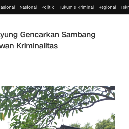
nasional
Nasional
Politik
Hukum & Kriminal
Regional
Tek
payung Gencarkan Sambang
wan Kriminalitas