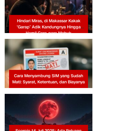
Hindari Miras, di Makassar Kakak
‘Garap’ Adik Kandungnya Hingga
Hamil Gara-gara Mabuk
Cara Menyambung SIM yang Sudah
Mati: Syarat, Ketentuan, dan Biayanya
Scorpio 14 Juli 2025: Ada Peluang