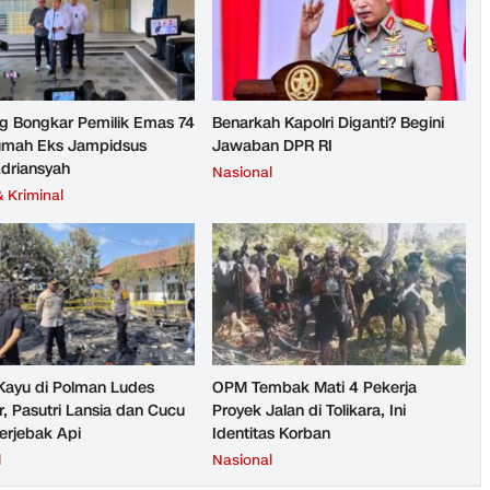
g Bongkar Pemilik Emas 74
Benarkah Kapolri Diganti? Begini
umah Eks Jampidsus
Jawaban DPR RI
Adriansyah
Nasional
 Kriminal
ayu di Polman Ludes
OPM Tembak Mati 4 Pekerja
r, Pasutri Lansia dan Cucu
Proyek Jalan di Tolikara, Ini
erjebak Api
Identitas Korban
l
Nasional