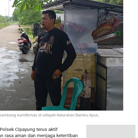
 sambang kamtibmas di wilayah Kelurahan Bambu Apus,
olsek Cipayung terus aktif
an rasa aman dan menjaga ketertiban