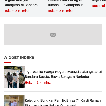
Negara Malaysia
Pemilik Emas 74 Kg di
Begini J
Ditangkap di Bandara
Rumah Eks Jampidsus
Nasional
Soetta, Bawa Beragam
Febrie Adriansyah
Hukum & Kriminal
Hukum & Kriminal
Narkoba
WIDGET INDEKS
Tiga Wanita Warga Negara Malaysia Ditangkap di
Bandara Soetta, Bawa Beragam Narkoba
Hukum & Kriminal
Kejagung Bongkar Pemilik Emas 74 Kg di Rumah
Eks Jampidsus Febrie Adriansyah