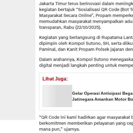
Jakarta Timur terus berinovasi dalam meningk
kegiatan bertajuk “Sosialisasi QR Code (Bot
Masyarakat Secara Online”, Propam memperken
memudahkan masyarakat menyampaikan adua
transparan, Rabu (22/10/2025).
Kegiatan yang berlangsung di Rupatama Lantai
dipimpin oleh Kompol Sutono, SH, serta diikut
Paminal, dan Kanit Propam Polsek jajaran den
Dalam arahannya, Kompol Sutono menegaska
digital menjadi langkah penting untuk mempe
Lihat Juga:
Gelar Operasi Antisipasi Beg
Jatinegara Amankan Motor B
“QR Code ini kami hadirkan agar masyarakat 
berkomitmen memberikan pelayanan yang cepa
mana pun,” ujarnya.