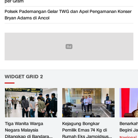
per Gram
Polsek Pademangan Gelar TWG dan Apel Pengamanan Konser
Bryan Adams di Ancol
WIDGET GRID 2
Tiga Wanita Warga
Kejagung Bongkar
Benarkah
Negara Malaysia
Pemilik Emas 74 Kg di
Begini J
Ditangkap di Bandara
Rumah Eks Jampidsus
Nasional