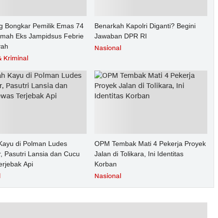
g Bongkar Pemilik Emas 74
Benarkah Kapolri Diganti? Begini
umah Eks Jampidsus Febrie
Jawaban DPR RI
yah
Nasional
 Kriminal
ayu di Polman Ludes
OPM Tembak Mati 4 Pekerja Proyek
, Pasutri Lansia dan Cucu
Jalan di Tolikara, Ini Identitas
erjebak Api
Korban
l
Nasional