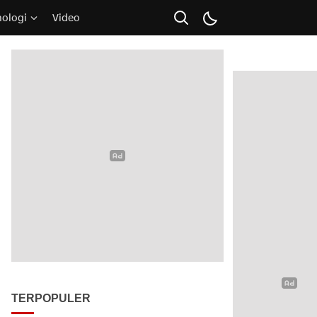
nologi
Video
TERPOPULER