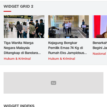
WIDGET GRID 2
Tiga Wanita Warga
Kejagung Bongkar
Benarkah
Negara Malaysia
Pemilik Emas 74 Kg di
Begini J
Ditangkap di Bandara
Rumah Eks Jampidsus
Nasional
Soetta, Bawa Beragam
Febrie Adriansyah
Hukum & Kriminal
Hukum & Kriminal
Narkoba
WIDGET INDEKS