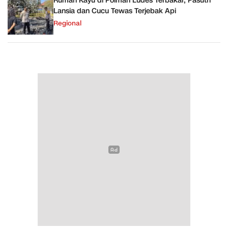
Rumah Kayu di Polman Ludes Terbakar, Pasutri
Lansia dan Cucu Tewas Terjebak Api
Regional