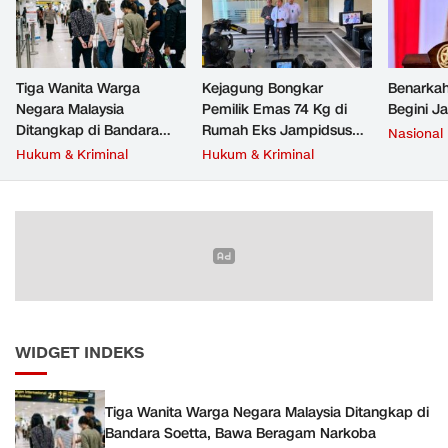
Tiga Wanita Warga
Kejagung Bongkar
Benarkah
Negara Malaysia
Pemilik Emas 74 Kg di
Begini J
Ditangkap di Bandara
Rumah Eks Jampidsus
Nasional
Soetta, Bawa Beragam
Febrie Adriansyah
Hukum & Kriminal
Hukum & Kriminal
Narkoba
WIDGET INDEKS
Tiga Wanita Warga Negara Malaysia Ditangkap di
Bandara Soetta, Bawa Beragam Narkoba