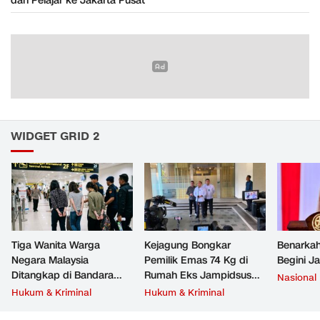
dan Pelajar ke Jakarta Pusat
WIDGET GRID 2
Tiga Wanita Warga
Kejagung Bongkar
Benarkah
Negara Malaysia
Pemilik Emas 74 Kg di
Begini J
Ditangkap di Bandara
Rumah Eks Jampidsus
Nasional
Soetta, Bawa Beragam
Febrie Adriansyah
Hukum & Kriminal
Hukum & Kriminal
Narkoba