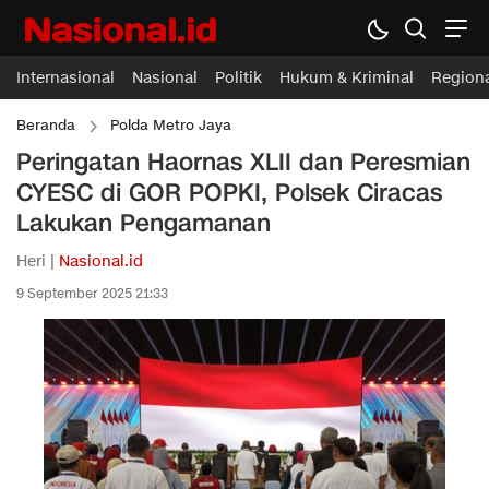
Internasional
Nasional
Politik
Hukum & Kriminal
Region
Beranda
Polda Metro Jaya
Peringatan Haornas XLII dan Peresmian
CYESC di GOR POPKI, Polsek Ciracas
Lakukan Pengamanan
Heri |
Nasional.id
9 September 2025 21:33