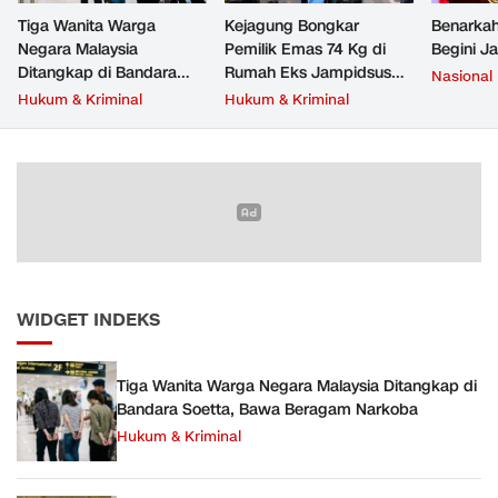
Tiga Wanita Warga
Kejagung Bongkar
Benarkah
Negara Malaysia
Pemilik Emas 74 Kg di
Begini J
Ditangkap di Bandara
Rumah Eks Jampidsus
Nasional
Soetta, Bawa Beragam
Febrie Adriansyah
Hukum & Kriminal
Hukum & Kriminal
Narkoba
WIDGET INDEKS
Tiga Wanita Warga Negara Malaysia Ditangkap di
Bandara Soetta, Bawa Beragam Narkoba
Hukum & Kriminal