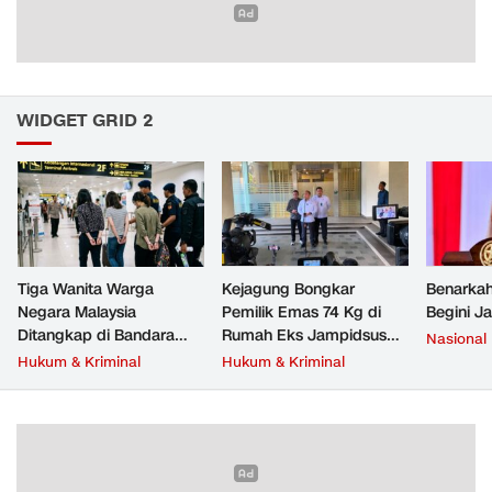
WIDGET GRID 2
Tiga Wanita Warga
Kejagung Bongkar
Benarkah
Negara Malaysia
Pemilik Emas 74 Kg di
Begini J
Ditangkap di Bandara
Rumah Eks Jampidsus
Nasional
Soetta, Bawa Beragam
Febrie Adriansyah
Hukum & Kriminal
Hukum & Kriminal
Narkoba