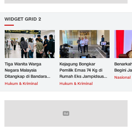
WIDGET GRID 2
Tiga Wanita Warga
Kejagung Bongkar
Benarkah
Negara Malaysia
Pemilik Emas 74 Kg di
Begini J
Ditangkap di Bandara
Rumah Eks Jampidsus
Nasional
Soetta, Bawa Beragam
Febrie Adriansyah
Hukum & Kriminal
Hukum & Kriminal
Narkoba