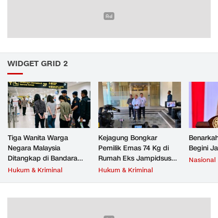
WIDGET GRID 2
Tiga Wanita Warga
Kejagung Bongkar
Benarkah
Negara Malaysia
Pemilik Emas 74 Kg di
Begini J
Ditangkap di Bandara
Rumah Eks Jampidsus
Nasional
Soetta, Bawa Beragam
Febrie Adriansyah
Hukum & Kriminal
Hukum & Kriminal
Narkoba