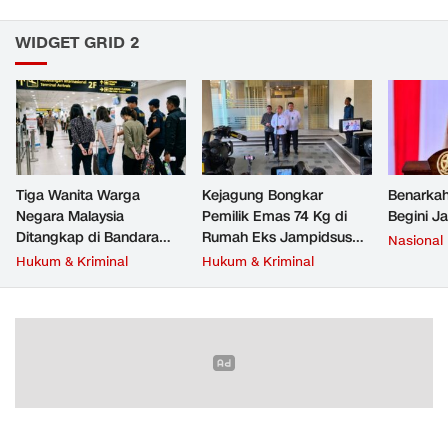
WIDGET GRID 2
Tiga Wanita Warga
Kejagung Bongkar
Benarkah
Negara Malaysia
Pemilik Emas 74 Kg di
Begini J
Ditangkap di Bandara
Rumah Eks Jampidsus
Nasional
Soetta, Bawa Beragam
Febrie Adriansyah
Hukum & Kriminal
Hukum & Kriminal
Narkoba