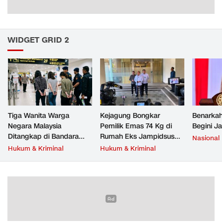
WIDGET GRID 2
Tiga Wanita Warga
Kejagung Bongkar
Benarkah
Negara Malaysia
Pemilik Emas 74 Kg di
Begini J
Ditangkap di Bandara
Rumah Eks Jampidsus
Nasional
Soetta, Bawa Beragam
Febrie Adriansyah
Hukum & Kriminal
Hukum & Kriminal
Narkoba