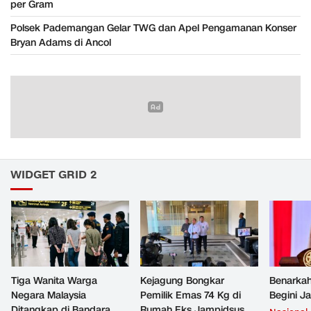
per Gram
Polsek Pademangan Gelar TWG dan Apel Pengamanan Konser
Bryan Adams di Ancol
WIDGET GRID 2
Tiga Wanita Warga
Kejagung Bongkar
Benarkah
Negara Malaysia
Pemilik Emas 74 Kg di
Begini J
Ditangkap di Bandara
Rumah Eks Jampidsus