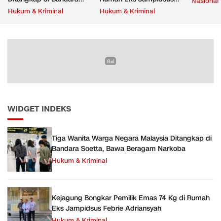
Nasional
Soetta, Bawa Beragam
Febrie Adriansyah
Hukum & Kriminal
Hukum & Kriminal
Narkoba
WIDGET INDEKS
Tiga Wanita Warga Negara Malaysia Ditangkap di
Bandara Soetta, Bawa Beragam Narkoba
Hukum & Kriminal
Kejagung Bongkar Pemilik Emas 74 Kg di Rumah
Eks Jampidsus Febrie Adriansyah
Hukum & Kriminal