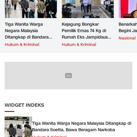
Tiga Wanita Warga
Kejagung Bongkar
Benarkah
Negara Malaysia
Pemilik Emas 74 Kg di
Begini J
Ditangkap di Bandara
Rumah Eks Jampidsus
Nasional
Soetta, Bawa Beragam
Febrie Adriansyah
Hukum & Kriminal
Hukum & Kriminal
Narkoba
WIDGET INDEKS
Tiga Wanita Warga Negara Malaysia Ditangkap di
Bandara Soetta, Bawa Beragam Narkoba