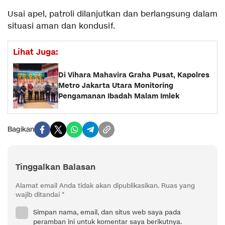
Usai apel, patroli dilanjutkan dan berlangsung dalam
situasi aman dan kondusif.
Lihat Juga:
Di Vihara Mahavira Graha Pusat, Kapolres
Metro Jakarta Utara Monitoring
Pengamanan Ibadah Malam Imlek
Bagikan
Tinggalkan Balasan
Alamat email Anda tidak akan dipublikasikan.
Ruas yang
wajib ditandai
*
Simpan nama, email, dan situs web saya pada
peramban ini untuk komentar saya berikutnya.