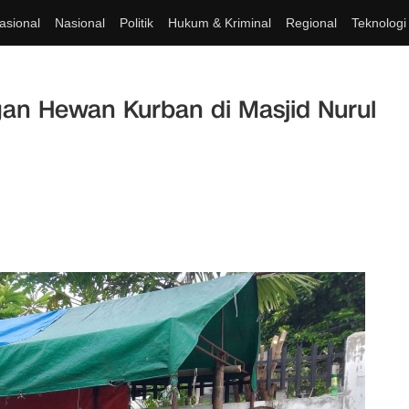
asional
Nasional
Politik
Hukum & Kriminal
Regional
Teknologi
gan Hewan Kurban di Masjid Nurul