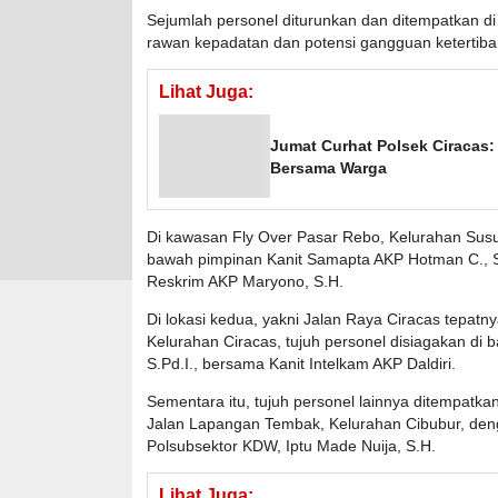
Sejumlah personel diturunkan dan ditempatkan di tig
rawan kepadatan dan potensi gangguan ketertiba
Lihat Juga:
Jumat Curhat Polsek Ciracas: 
Bersama Warga
Di kawasan Fly Over Pasar Rebo, Kelurahan Susu
bawah pimpinan Kanit Samapta AKP Hotman C., S.
Reskrim AKP Maryono, S.H.
Di lokasi kedua, yakni Jalan Raya Ciracas tepatn
Kelurahan Ciracas, tujuh personel disiagakan di 
S.Pd.I., bersama Kanit Intelkam AKP Daldiri.
Sementara itu, tujuh personel lainnya ditempatkan 
Jalan Lapangan Tembak, Kelurahan Cibubur, de
Polsubsektor KDW, Iptu Made Nuija, S.H.
Lihat Juga: