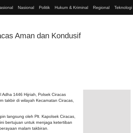
asional
Nasional
Politik
Hukum & Kriminal
Regional
Teknologi
racas Aman dan Kondusif
 Adha 1446 Hijriah, Polsek Ciracas
takbir di wilayah Kecamatan Ciracas,
pin langsung oleh Plt. Kapolsek Ciracas,
ni bertujuan untuk menjaga ketertiban
perayaan malam takbiran.