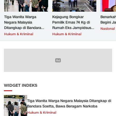
Tiga Wanita Warga
Kejagung Bongkar
Benarkah
Negara Malaysia
Pemilik Emas 74 Kg di
Begini J
Ditangkap di Bandara
Rumah Eks Jampidsus
Nasional
Soetta, Bawa Beragam
Febrie Adriansyah
Hukum & Kriminal
Hukum & Kriminal
Narkoba
WIDGET INDEKS
Tiga Wanita Warga Negara Malaysia Ditangkap di
Bandara Soetta, Bawa Beragam Narkoba
Hukum & Kriminal