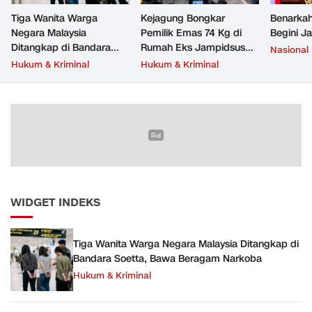
Tiga Wanita Warga
Kejagung Bongkar
Benarkah
Negara Malaysia
Pemilik Emas 74 Kg di
Begini J
Ditangkap di Bandara
Rumah Eks Jampidsus
Nasional
Soetta, Bawa Beragam
Febrie Adriansyah
Hukum & Kriminal
Hukum & Kriminal
Narkoba
WIDGET INDEKS
Tiga Wanita Warga Negara Malaysia Ditangkap di
Bandara Soetta, Bawa Beragam Narkoba
Hukum & Kriminal