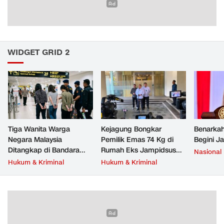
WIDGET GRID 2
Tiga Wanita Warga
Kejagung Bongkar
Benarkah
Negara Malaysia
Pemilik Emas 74 Kg di
Begini J
Ditangkap di Bandara
Rumah Eks Jampidsus
Nasional
Soetta, Bawa Beragam
Febrie Adriansyah
Hukum & Kriminal
Hukum & Kriminal
Narkoba