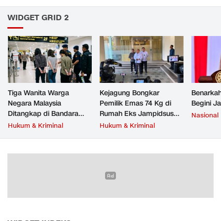
WIDGET GRID 2
Tiga Wanita Warga
Kejagung Bongkar
Benarkah
Negara Malaysia
Pemilik Emas 74 Kg di
Begini J
Ditangkap di Bandara
Rumah Eks Jampidsus
Nasional
Soetta, Bawa Beragam
Febrie Adriansyah
Hukum & Kriminal
Hukum & Kriminal
Narkoba