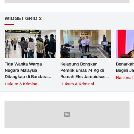
WIDGET GRID 2
Tiga Wanita Warga
Kejagung Bongkar
Benarkah
Negara Malaysia
Pemilik Emas 74 Kg di
Begini J
Ditangkap di Bandara
Rumah Eks Jampidsus
Nasional
Soetta, Bawa Beragam
Febrie Adriansyah
Hukum & Kriminal
Hukum & Kriminal
Narkoba