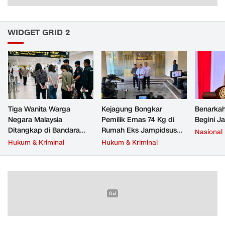
WIDGET GRID 2
Tiga Wanita Warga
Kejagung Bongkar
Benarkah
Negara Malaysia
Pemilik Emas 74 Kg di
Begini J
Ditangkap di Bandara
Rumah Eks Jampidsus
Nasional
Soetta, Bawa Beragam
Febrie Adriansyah
Hukum & Kriminal
Hukum & Kriminal
Narkoba