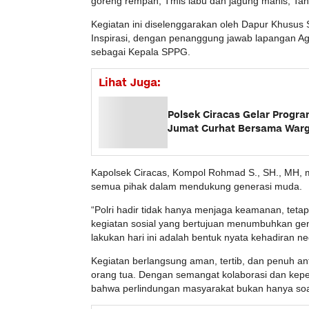
goreng rempah, Tmis labu dan jagung manis, Tah
Kegiatan ini diselenggarakan oleh Dapur Khusus
Inspirasi, dengan penanggung jawab lapangan Ag
sebagai Kepala SPPG.
Lihat Juga:
Polsek Ciracas Gelar Progr
Jumat Curhat Bersama War
Kapolsek Ciracas, Kompol Rohmad S., SH., MH, m
semua pihak dalam mendukung generasi muda.
“Polri hadir tidak hanya menjaga keamanan, teta
kegiatan sosial yang bertujuan menumbuhkan gene
lakukan hari ini adalah bentuk nyata kehadiran n
Kegiatan berlangsung aman, tertib, dan penuh ant
orang tua. Dengan semangat kolaborasi dan kepe
bahwa perlindungan masyarakat bukan hanya soal