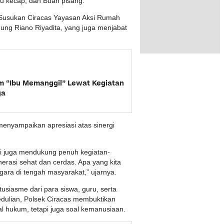
u kecap, dan Buah pisang.
 Susukan Ciracas Yayasan Aksi Rumah
ung Riano Riyadita, yang juga menjabat
am “Ibu Memanggil” Lewat Kegiatan
ga
enyampaikan apresiasi atas sinergi
pi juga mendukung penuh kegiatan-
rasi sehat dan cerdas. Apa yang kita
egara di tengah masyarakat,” ujarnya.
usiasme dari para siswa, guru, serta
dulian, Polsek Ciracas membuktikan
 hukum, tetapi juga soal kemanusiaan.