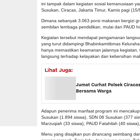
ini tampak dalam kegiatan sosial kemanusiaan ya
Susukan, Ciracas, Jakarta Timur, Kamis pagi (15/
Dimana sebanyak 3.063 porsi makanan bergizi gra
sembilan lembaga pendidikan, mulai dari PAUD h
Kegiatan tersebut mendapat pengamanan langsun
yang turut didampingi Bhabinkamtibmas Keluraha
hanya memastikan keamanan jalannya kegiatan, 
langsung terhadap kelayakan dan kebersihan ma
Lihat Juga:
Jumat Curhat Polsek Ciracas:
Bersama Warga
Adapun penerima manfaat program ini mencakup 
Susukan (1.894 siswa), SDN 08 Susukan (377 sis
Marzuqiah (33 siswa), PAUD Fatahilah (40 siswa), 
Menu yang disajikan pun dirancang seimbang dan b