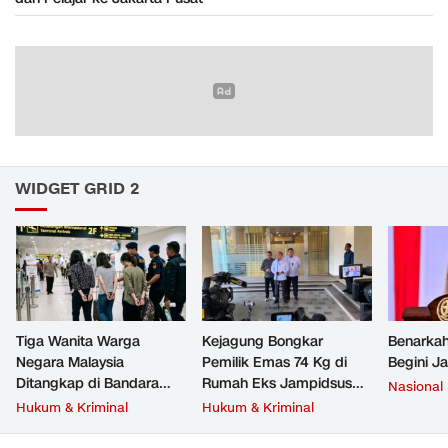
WIDGET GRID 2
Tiga Wanita Warga
Kejagung Bongkar
Benarkah
Negara Malaysia
Pemilik Emas 74 Kg di
Begini J
Ditangkap di Bandara
Rumah Eks Jampidsus
Nasional
Soetta, Bawa Beragam
Febrie Adriansyah
Hukum & Kriminal
Hukum & Kriminal
Narkoba