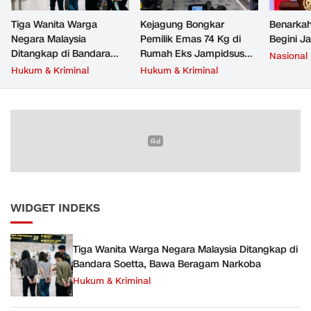
Tiga Wanita Warga
Kejagung Bongkar
Benarkah
Negara Malaysia
Pemilik Emas 74 Kg di
Begini J
Ditangkap di Bandara
Rumah Eks Jampidsus
Nasional
Soetta, Bawa Beragam
Febrie Adriansyah
Hukum & Kriminal
Hukum & Kriminal
Narkoba
WIDGET INDEKS
Tiga Wanita Warga Negara Malaysia Ditangkap di
Bandara Soetta, Bawa Beragam Narkoba
Hukum & Kriminal