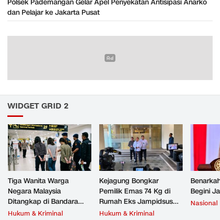
Polsek Pademangan Gelar Apel Penyekatan Antisipasi Anarko
dan Pelajar ke Jakarta Pusat
WIDGET GRID 2
Tiga Wanita Warga
Kejagung Bongkar
Benarkah
Negara Malaysia
Pemilik Emas 74 Kg di
Begini J
Ditangkap di Bandara
Rumah Eks Jampidsus
Nasional
Soetta, Bawa Beragam
Febrie Adriansyah
Hukum & Kriminal
Hukum & Kriminal