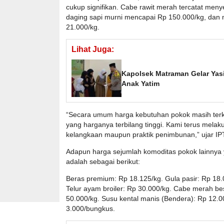
cukup signifikan. Cabe rawit merah tercatat me
daging sapi murni mencapai Rp 150.000/kg, dan 
21.000/kg.
Lihat Juga:
Kapolsek Matraman Gelar Yas
Anak Yatim
“Secara umum harga kebutuhan pokok masih ter
yang harganya terbilang tinggi. Kami terus melak
kelangkaan maupun praktik penimbunan,” ujar IPTU
Adapun harga sejumlah komoditas pokok lainnya 
adalah sebagai berikut:
Beras premium: Rp 18.125/kg. Gula pasir: Rp 18.0
Telur ayam broiler: Rp 30.000/kg. Cabe merah b
50.000/kg. Susu kental manis (Bendera): Rp 12.0
3.000/bungkus.