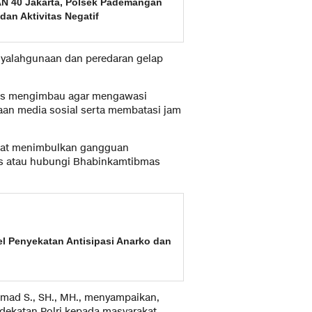
AN 40 Jakarta, Polsek Pademangan
dan Aktivitas Negatif
nyalahgunaan dan peredaran gelap
mas mengimbau agar mengawasi
aan media sosial serta membatasi jam
pat menimbulkan gangguan
as atau hubungi Bhabinkamtibmas
l Penyekatan Antisipasi Anarko dan
hmad S., SH., MH., menyampaikan,
ndekatan Polri kepada masyarakat