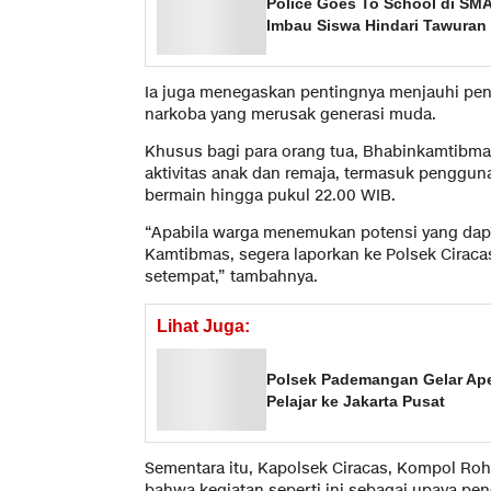
Police Goes To School di SM
Imbau Siswa Hindari Tawuran 
Ia juga menegaskan pentingnya menjauhi pe
narkoba yang merusak generasi muda.
Khusus bagi para orang tua, Bhabinkamtib
aktivitas anak dan remaja, termasuk penggun
bermain hingga pukul 22.00 WIB.
“Apabila warga menemukan potensi yang da
Kamtibmas, segera laporkan ke Polsek Cirac
setempat,” tambahnya.
Lihat Juga:
Polsek Pademangan Gelar Ape
Pelajar ke Jakarta Pusat
Sementara itu, Kapolsek Ciracas, Kompol Ro
bahwa kegiatan seperti ini sebagai upaya pe