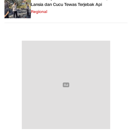
Lansia dan Cucu Tewas Terjebak Api
Regional