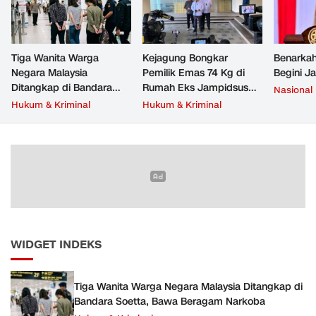
Tiga Wanita Warga
Kejagung Bongkar
Benarkah
Negara Malaysia
Pemilik Emas 74 Kg di
Begini J
Ditangkap di Bandara
Rumah Eks Jampidsus
Nasional
Soetta, Bawa Beragam
Febrie Adriansyah
Hukum & Kriminal
Hukum & Kriminal
Narkoba
WIDGET INDEKS
Tiga Wanita Warga Negara Malaysia Ditangkap di
Bandara Soetta, Bawa Beragam Narkoba