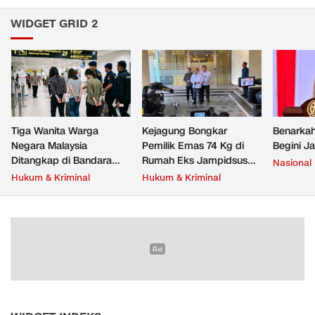
WIDGET GRID 2
Tiga Wanita Warga
Kejagung Bongkar
Benarkah
Negara Malaysia
Pemilik Emas 74 Kg di
Begini J
Ditangkap di Bandara
Rumah Eks Jampidsus
Nasional
Soetta, Bawa Beragam
Febrie Adriansyah
Hukum & Kriminal
Hukum & Kriminal
Narkoba